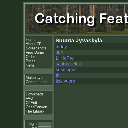
Home
Suunta Jyväskylä
About CF
diddy
Screenshots
Juti
Free Demo
Order
LilHoPro
Press
saulus seksi
News
susmogus
th
Multiplayer
tiskivuoro
Competitions
Downloads
FAQ
CFEdit
OcadConvert
The Library
login: