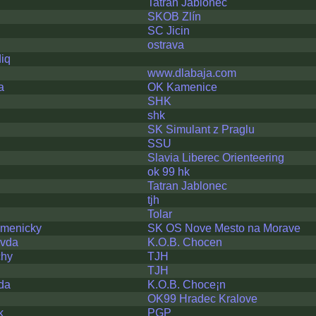
Tatran Jablonec
SKOB Zlín
SC Jicin
ostrava
iq
www.dlabaja.com
a
OK Kamenice
SHK
shk
SK Simulant z Praglu
SSU
Slavia Liberec Orienteering
ok 99 hk
Tatran Jablonec
tjh
Tolar
amenicky
SK OS Nove Mesto na Morave
ivda
K.O.B. Chocen
chy
TJH
TJH
da
K.O.B. Choce¡n
OK99 Hradec Kralove
k
PGP