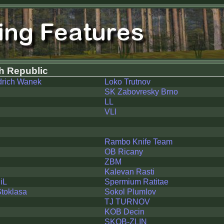
h Republic
rich Wanek
Loko Trutnov
SK Zabovresky Brno
LL
VLI
Rambo Knife Team
OB Ricany
ZBM
Kalevan Rasti
iL
Spermium Ratitae
toklasa
Sokol Plumlov
TJ TURNOV
KOB Decin
SKOB-ZLIN