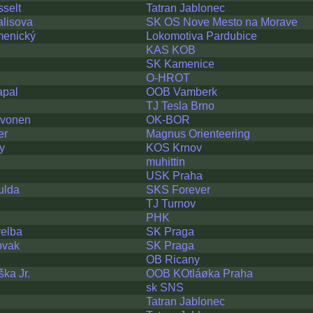
sselt
Tatran Jablonec
alisova
SK OS Nove Mesto na Morave
menický
Lokomotiva Pardubice
KAS KOB
SK Kamenice
O-HROT
apal
OOB Vamberk
TJ Tesla Brno
rvonen
OK-BOR
er
Magnus Orienteering
y
KOS Krnov
muhittin
USK Praha
ulda
SKS Forever
TJ Turnov
PHK
relba
SK Praga
ovak
SK Praga
OB Ricany
ška Jr.
OOB KOtláøka Praha
sk SNS
Tatran Jablonec