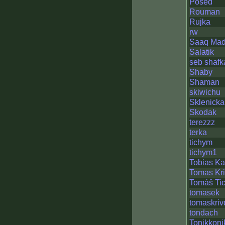
Posed
Rouman
Rujka
rw
Saaq Mad
Salatik
seb shafk
Shaby
Shaman
skiwichu
Sklenicka
Skodak
terezzz
terka
tichym
tichym1
Tobias K
Tomas Kr
Tomáš Ti
tomasek
tomaskriv
tondach
Tonikkoni