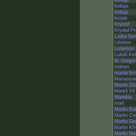
kotlajs
kotlajz
krizek
Krystof
Krystof P
Ladia Se
Litvinov
Loserson
Lukáš Ket
M. Gregor
mahan
mama fon
Manasss
Marek Zá
Mareš Vít
Markéta
mart
Martin Ba
Martin Cie
Martin Gr
Martin Kř
Martin Ma