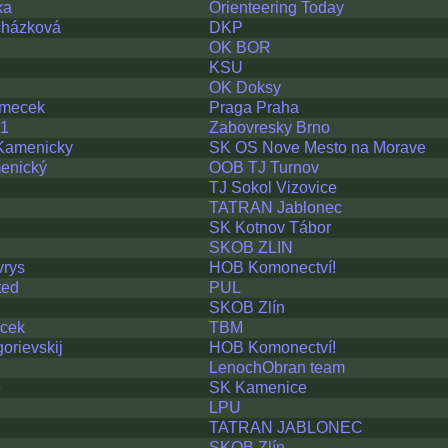
ka
Orienteering Today
cházková
DKP
OK BOR
KSU
OK Doksy
emecek
Praga Praha
21
Zabovresky Brno
Kamenicky
SK OS Nove Mesto na Morave
enický
OOB TJ Turnov
TJ Sokol Vizovice
TATRAN Jablonec
SK Kotnov Tábor
SKOB ZLIN
vrys
HOB Komonectví!
ted
PUL
SKOB Zlín
acek
TBM
orievskij
HOB Komonectví!
LenochObran team
e
SK Kamenice
LPU
TATRAN JABLONEC
SKOB Zlín