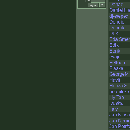
pw:
Danac
Daniel Há
dj-stepex
Dondic
Dondik
Duk
Eda Smeh
Edik
Eerik
evaju
Felloop
Flaska
GeorgeM
Havli
Honza S
houmles7
Hy Tap
Ivuska
j.a.v.
Jan Klus
Jan Nem
Jan Petrž