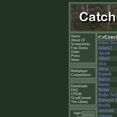
Home
Czec
About CF
Adam Bed
Screenshots
AdamZ
Free Demo
Order
Ajicek
Press
Albert
News
alca
Alina
Multiplayer
Bajerik
Competitions
Barca
Barèa
Downloads
Betak
FAQ
CFEdit
BoBo TeS
OcadConvert
Bohumil S
The Library
Brožík
cenculik
login:
chlupac