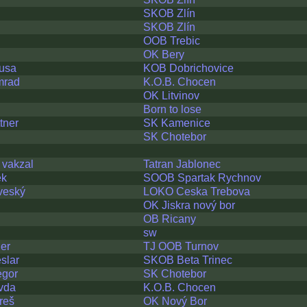
SKOB Zlín
SKOB Zlín
OOB Trebic
OK Bery
rusa
KOB Dobrichovice
mrad
K.O.B. Chocen
OK Litvinov
Born to lose
tner
SK Kamenice
SK Chotebor
 vakzal
Tatran Jablonec
ek
SOOB Spartak Rychnov
veský
LOKO Ceska Trebova
OK Jiskra nový bor
OB Ricany
sw
ier
TJ OOB Turnov
slar
SKOB Beta Trinec
egor
SK Chotebor
ivda
K.O.B. Chocen
reš
OK Nový Bor