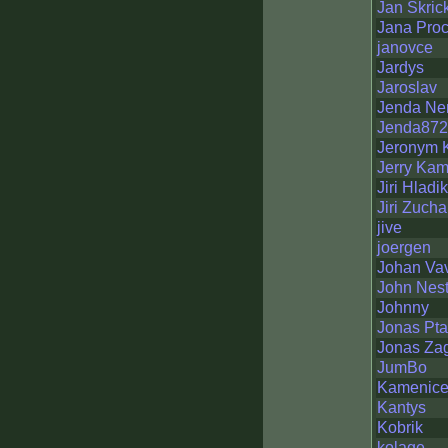
Jan Skric
Jana Pro
janovce
Jardys
Jaroslav
Jenda N
Jenda87
Jeronym 
Jerry Kam
Jiri Hladik
Jiri Zucha
jive
joergen
Johan Va
John Nes
Johnny
Jonas Pt
Jonas Zag
JumBo
Kamenic
Kantys
Kobrik
kolage