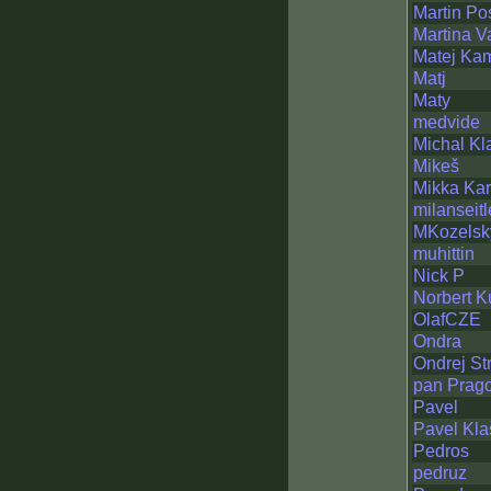
Martin Po
Martina V
Matej Ka
Matj
Maty
medvide
Michal Kl
Mikeš
Mikka Ka
milanseitl
MKozelsk
muhittin
Nick P
Norbert K
OlafCZE
Ondra
Ondrej St
pan Prag
Pavel
Pavel Kla
Pedros
pedruz