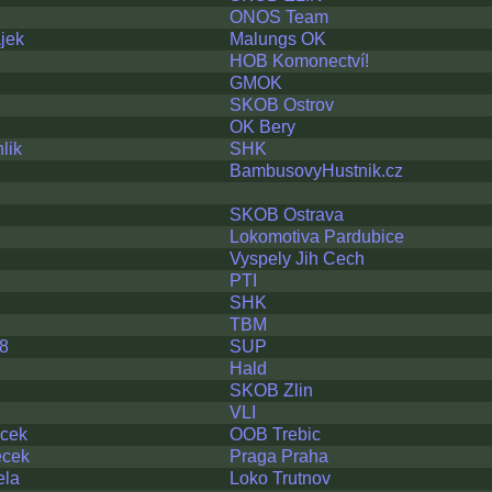
ONOS Team
jek
Malungs OK
HOB Komonectví!
GMOK
SKOB Ostrov
OK Bery
lik
SHK
BambusovyHustnik.cz
SKOB Ostrava
Lokomotiva Pardubice
Vyspely Jih Cech
PTI
SHK
TBM
8
SUP
Hald
SKOB Zlin
VLI
acek
OOB Trebic
ecek
Praga Praha
ela
Loko Trutnov