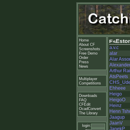
Home
Esto
About CF
a.v.c
Screenshots
alar
Free Demo
Order
Alar Asso
Press
Alexander
News
Arthur R
AtsPeets
Multiplayer
CHS_Ud
Competitions
Ehheee
Heigo
Downloads
HeigoO
FAQ
CFEdit
Heinz
OcadConvert
Henn Tsh
The Library
Jaagup
JaanV
login:
JanekP