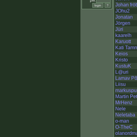
pw:
Johan frö
JOhu2
Jonatan
Jörgen
Jüri
kaarelh
Karuott
Kati Tam
Keios
Kristo
KustuK
L@uri
Lamav Põ
Liisu
markuspu
Martin Pet
MrHenz
Nele
Neletaba
o-man
O-TheC
olanordm