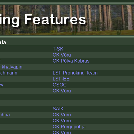
nia
T-SK
OK Võru
r
OK Põlva Kobras
 khalyapin
aichmann
LSF Pronoking Team
LSF-EE
ey
CSOC
OK Võru
SAIK
uhna
OK Võru
OK Võru
OK Põrgupõhja
OK Võru