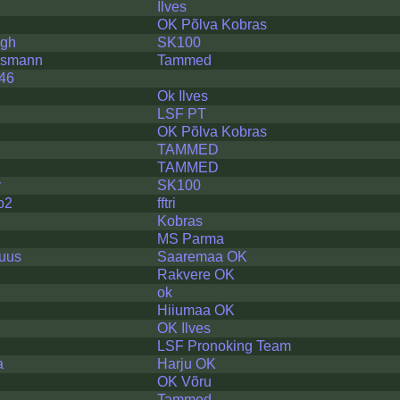
Ilves
OK Põlva Kobras
ugh
SK100
ssmann
Tammed
46
Ok Ilves
LSF PT
OK Põlva Kobras
TAMMED
TAMMED
v
SK100
o2
fftri
Kobras
MS Parma
_uus
Saaremaa OK
Rakvere OK
ok
Hiiumaa OK
OK Ilves
LSF Pronoking Team
a
Harju OK
OK Võru
Tammed