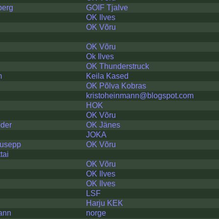
berg
GOIF Tjalve
OK Ilves
OK Võru
OK Võru
Ok Ilves
OK Thunderstruck
m
Keila Kased
OK Põlva Kobras
kristoheinmann@blogspot.com
HOK
OK Võru
der
OK Jänes
JOKA
usepp
OK Võru
tai
OK Võru
OK Ilves
OK Ilves
LSF
Harju KEK
ann
norge