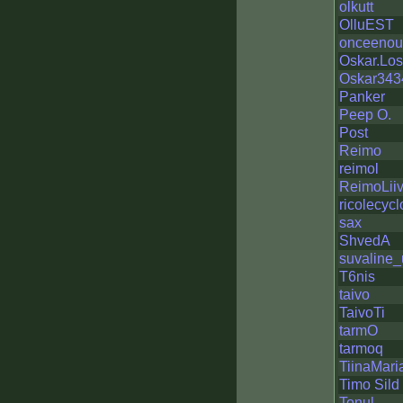
olkutt
OlluEST
onceeno
Oskar.Lo
Oskar343
Panker
Peep O.
Post
Reimo
reimol
ReimoLii
ricolecycl
sax
ShvedA
suvaline
T6nis
taivo
TaivoTi
tarmO
tarmoq
TiinaMari
Timo Sild
Tonul