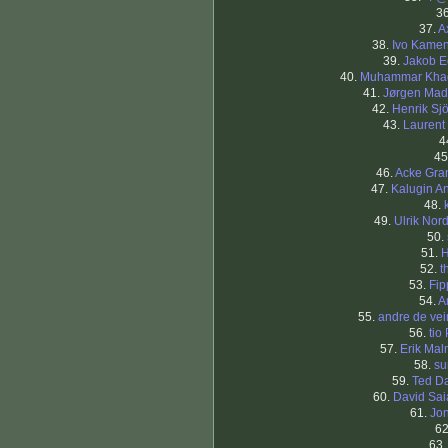
3
37.
A
38.
Ivo Kame
39.
Jakob 
40.
Muhammar Khad
41.
Jørgen Mad
42.
Henrik Sj
43.
Lauren
4
45
46.
Acke Gra
47.
Kalugin A
48.
49.
Ulrik Nor
50.
51.
H
52.
t
53.
Fi
54.
A
55.
andre de ve
56.
tio
57.
Erik Mal
58.
su
59.
Ted D
60.
David Sa
61.
Jo
6
63