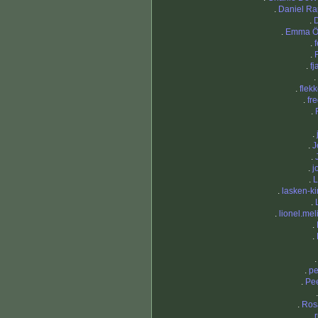
.
Daniel R
.
.
Emma Ö
.
.
.
fj
.
.
flek
.
fr
.
.
.
J
.
.
j
.
L
.
lasken-k
.
.
lionel.mel
.
.
.
pe
.
Pe
.
Ros
.