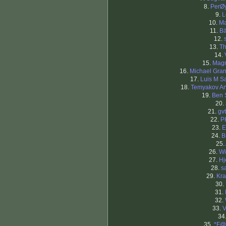
8.
PerØ
9.
L
10.
Ma
11.
Bä
12.
13.
Th
14.
15.
Mag
16.
Michael Gran
17.
Luis M S
18.
Temyakov A
19.
Ben 
20.
21.
gv
22.
P
23.
E
24.
B
25.
26.
Wi
27.
Hj
28.
s
29.
Kra
30.
31.
32.
33.
V
34
35.
*F@