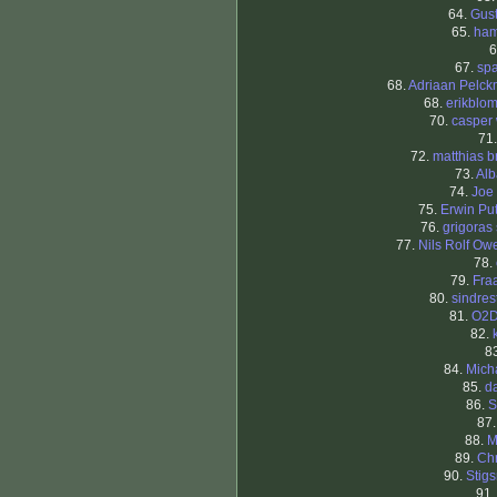
64.
Gus
65.
ham
6
67.
sp
68.
Adriaan Pelc
68.
erikblo
70.
casper
71
72.
matthias b
73.
Alb
74.
Joe
75.
Erwin Pu
76.
grigoras 
77.
Nils Rolf Ow
78.
79.
Fra
80.
sindres
81.
O2D
82.
8
84.
Mich
85.
d
86.
87
88.
M
89.
Chr
90.
Stig
91