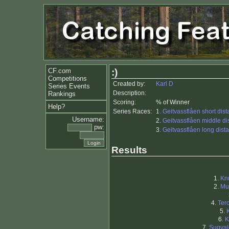
CF.com
:)
Competitions
Created by:
Karl D
Series Events
Description:
Rankings
Scoring:
% of Winner
Help?
Series Races:
1.
Geitvassflåen short dis
Username:
2.
Geitvassflåen middle di
pw:
3.
Geitvassflåen long dist
Results
1.
Kn
2.
Mu
4.
Tero
5.
6.
K
7.
Sugval