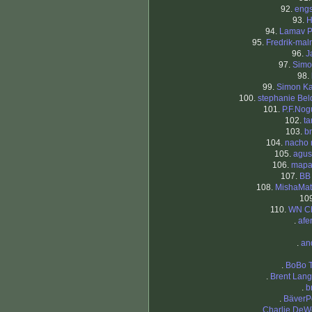
92.
eng
93.
H
94.
Lamav P
95.
Fredrik-mal
96.
J
97.
Simo
98.
99.
Simon K
100.
stephanie Beldj
101.
P.F.Nog
102.
t
103.
b
104.
nacho 
105.
agus
106.
mapa
107.
BB
108.
MishaMat
10
110.
WN C
.
afe
.
an
.
BoBo 
.
Brent Lan
.
b
.
BäverP
.
Charlie De