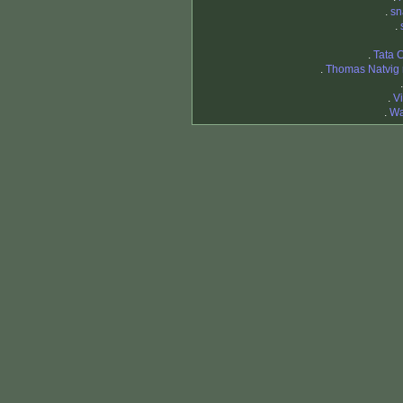
.
sn
.
.
Tata 
.
Thomas Natvig 
.
V
.
Wa