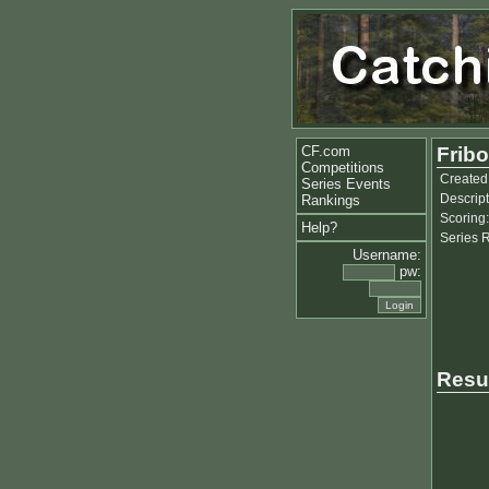
CF.com
Fribo
Competitions
Created
Series Events
Descript
Rankings
Scoring:
Help?
Series 
Username:
pw:
Resu