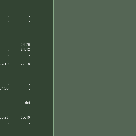
.
.
.
.
.
.
.
.
.
.
.
.
.
.
.
.
.
.
.
24:26
.
24:42
.
.
.
.
24:10
27:18
.
.
.
.
.
.
.
.
34:06
.
.
.
.
.
.
dnf
.
.
.
.
36:28
35:49
.
.
.
.
.
.