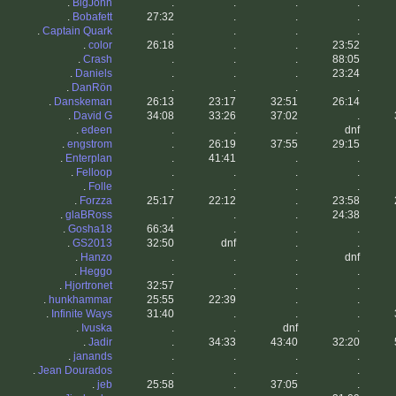
.
BigJohn
.
.
.
.
.
Bobafett
27:32
.
.
.
.
Captain Quark
.
.
.
.
.
color
26:18
.
.
23:52
.
Crash
.
.
.
88:05
.
Daniels
.
.
.
23:24
.
DanRön
.
.
.
.
.
Danskeman
26:13
23:17
32:51
26:14
.
David G
34:08
33:26
37:02
.
.
edeen
.
.
.
dnf
.
engstrom
.
26:19
37:55
29:15
.
Enterplan
.
41:41
.
.
.
Felloop
.
.
.
.
.
Folle
.
.
.
.
.
Forzza
25:17
22:12
.
23:58
.
glaBRoss
.
.
.
24:38
.
Gosha18
66:34
.
.
.
.
GS2013
32:50
dnf
.
.
.
Hanzo
.
.
.
dnf
.
Heggo
.
.
.
.
.
Hjortronet
32:57
.
.
.
.
hunkhammar
25:55
22:39
.
.
.
Infinite Ways
31:40
.
.
.
.
Ivuska
.
.
dnf
.
.
Jadir
.
34:33
43:40
32:20
.
janands
.
.
.
.
.
Jean Dourados
.
.
.
.
.
jeb
25:58
.
37:05
.