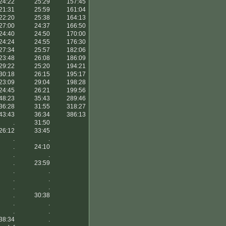
24:22
25:29
157:45
21:31
25:59
161:04
22:20
25:38
164:13
27:00
24:37
166:50
24:40
24:50
170:00
24:24
24:55
176:30
27:34
25:57
182:06
23:48
26:08
186:09
29:22
25:20
194:21
30:18
26:15
195:17
23:09
29:04
198:28
24:45
26:21
199:56
48:23
35:43
289:46
36:28
31:55
318:27
43:43
36:34
386:13
.
31:50
26:12
33:45
.
.
.
24:10
.
.
.
23:59
.
.
.
.
.
.
.
30:38
.
.
.
.
38:34
.