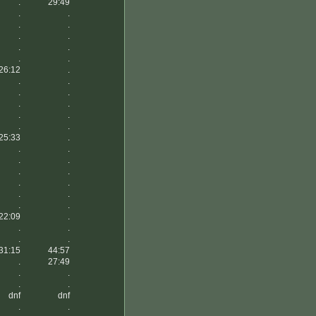
.
29:49
.
.
.
.
.
.
.
.
.
.
26:12
.
.
.
.
.
.
.
.
.
.
.
25:33
.
.
.
.
.
.
.
.
.
.
.
.
.
22:09
.
.
.
.
.
31:15
44:57
.
27:49
.
.
.
.
dnf
dnf
.
.