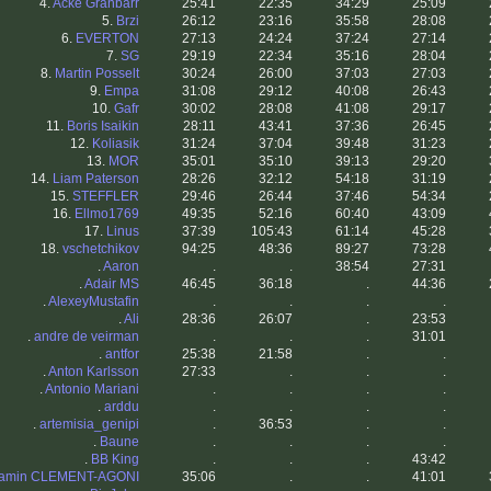
4.
Acke Granbarr
25:41
22:35
34:29
25:09
5.
Brzi
26:12
23:16
35:58
28:08
6.
EVERTON
27:13
24:24
37:24
27:14
7.
SG
29:19
22:34
35:16
28:04
8.
Martin Posselt
30:24
26:00
37:03
27:03
9.
Empa
31:08
29:12
40:08
26:43
10.
Gafr
30:02
28:08
41:08
29:17
11.
Boris Isaikin
28:11
43:41
37:36
26:45
12.
Koliasik
31:24
37:04
39:48
31:23
13.
MOR
35:01
35:10
39:13
29:20
14.
Liam Paterson
28:26
32:12
54:18
31:19
15.
STEFFLER
29:46
26:44
37:46
54:34
16.
Ellmo1769
49:35
52:16
60:40
43:09
17.
Linus
37:39
105:43
61:14
45:28
18.
vschetchikov
94:25
48:36
89:27
73:28
.
Aaron
.
.
38:54
27:31
.
Adair MS
46:45
36:18
.
44:36
.
AlexeyMustafin
.
.
.
.
.
Ali
28:36
26:07
.
23:53
.
andre de veirman
.
.
.
31:01
.
antfor
25:38
21:58
.
.
.
Anton Karlsson
27:33
.
.
.
.
Antonio Mariani
.
.
.
.
.
arddu
.
.
.
.
.
artemisia_genipi
.
36:53
.
.
.
Baune
.
.
.
.
.
BB King
.
.
.
43:42
jamin CLEMENT-AGONI
35:06
.
.
41:01