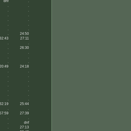
dnf
.
.
.
.
.
.
.
.
.
.
.
.
.
.
24:50
32:43
27:11
.
.
.
26:30
.
.
.
.
.
.
20:49
24:18
.
.
.
.
.
.
.
.
.
.
.
.
.
.
32:19
25:44
.
.
57:59
27:39
.
.
.
dnf
.
27:13