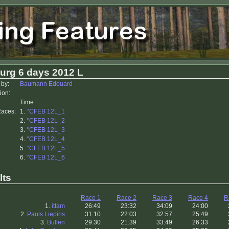
urg 6 days 2012 L
 by:
Baumann Edouard
ion:
Time
Races:
1.
°CFEB 12L_1
2.
°CFEB 12L_2
3.
°CFEB 12L_3
4.
°CFEB 12L_4
5.
°CFEB 12L_5
6.
°CFEB 12L_6
lts
Race 1
Race 2
Race 3
Race 4
R
1.
ittam
26:49
23:32
34:09
24:00
2.
Pauls Liepins
31:10
22:03
32:57
25:49
3.
Bullen
29:30
21:39
33:49
26:33