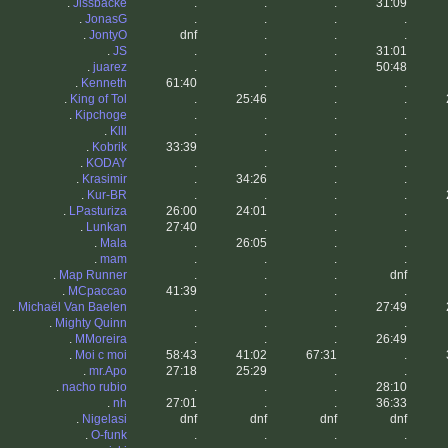
.
Jissbacke
.
.
.
31:09
.
JonasG
.
.
.
.
.
JontyO
dnf
.
.
.
.
JS
.
.
.
31:01
.
juarez
.
.
.
50:48
.
Kenneth
61:40
.
.
.
.
King of Tol
.
25:46
.
.
.
Kipchoge
.
.
.
.
.
Klll
.
.
.
.
.
Kobrik
33:39
.
.
.
.
KODAY
.
.
.
.
.
Krasimir
.
34:26
.
.
.
Kur-BR
.
.
.
.
.
LPasturiza
26:00
24:01
.
.
.
Lunkan
27:40
.
.
.
.
Mala
.
26:05
.
.
.
mam
.
.
.
.
.
Map Runner
.
.
.
dnf
.
MCpaccao
41:39
.
.
.
.
Michaël Van Baelen
.
.
.
27:49
.
Mighty Quinn
.
.
.
.
.
MMoreira
.
.
.
26:49
.
Moi c moi
58:43
41:02
67:31
.
.
mr.Apo
27:18
25:29
.
.
.
nacho rubio
.
.
.
28:10
.
nh
27:01
.
.
36:33
.
Nigelasi
dnf
dnf
dnf
dnf
.
O-funk
.
.
.
.