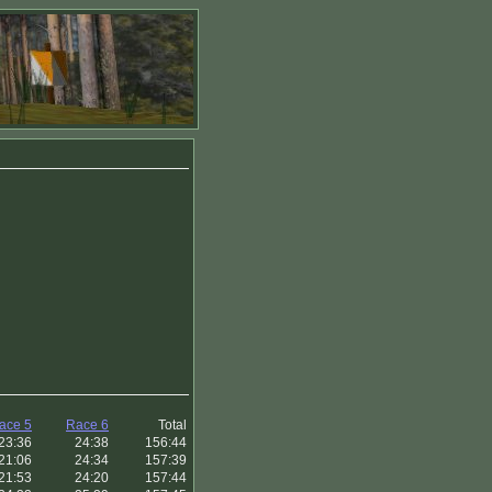
ace 5
Race 6
Total
23:36
24:38
156:44
21:06
24:34
157:39
21:53
24:20
157:44