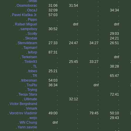
.
oriski
.
.
.
.
.
Osamoborac
31:06
31:54
.
.
.
OscaJ
32:09
.
.
34:34
.
Pavel Klaška Jr.
57:03
.
.
.
.
Pippo
.
.
.
.
.
Rafael Miguel
.
dnf
.
dnf
.
sampeboy
30:52
.
.
.
.
Scotty
.
.
.
29:03
.
Skodak
.
.
.
24:21
.
Stenvikteam
27:33
24:47
34:27
26:51
.
Tapman!
.
.
.
.
.
teforp
87:31
.
.
.
.
Terkelsen
.
.
.
dnf
.
Tintin93
.
25:45
33:27
.
.
TL
.
.
.
38:28
.
tobes
25:21
.
.
.
.
TR
.
.
.
65:47
.
tribesman
54:03
.
.
.
.
TruPlu
36:34
.
dnf
.
.
Trying
.
.
.
.
.
Twoja Stara
.
.
.
72:41
.
Ultimate
.
32:12
.
.
.
Victor Bergstrand
.
.
.
.
.
Vimark
.
.
.
.
.
Vorob'ev Vladimir
49:00
.
79:45
50:10
.
wejo
.
.
.
29:43
.
WN Chung
dnf
.
.
.
.
Yann.savoie
.
.
.
.