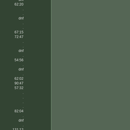
62:20
.
.
dnf
.
.
67:15
72:47
.
.
dnf
.
54:56
.
dnf
.
62:02
90:47
57:32
.
.
.
.
82:04
.
dnf
.
131:12