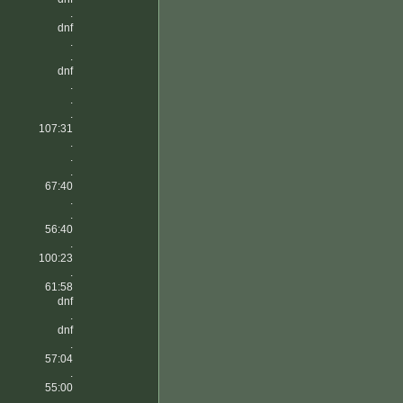
.
dnf
.
.
dnf
.
.
.
107:31
.
.
.
67:40
.
.
56:40
.
100:23
.
61:58
dnf
.
dnf
.
57:04
.
55:00
.