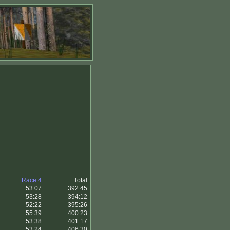
Race 4
Total
53:07
392:45
53:28
394:12
52:22
395:26
55:39
400:23
53:38
401:17
53:24
406:30