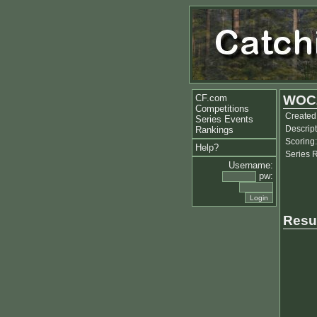
CF.com
WOC2
Competitions
Created
Series Events
Descript
Rankings
Scoring:
Help?
Series 
Username:
pw:
Resu