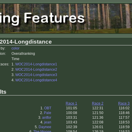
014-Longdistance
 by:
color
ion:
Overallranking
Time
Races:
1.
WOC2014-Longdistance1
2.
WOC2014-Longdistance2
3.
WOC2014-Longdistance3
4.
WOC2014-Longdistance4
lts
Race 1
Race 2
Race 3
1.
OBT
101:05
122:31
116:02
2.
Pale
100:08
121:50
118:46
3.
antfor
103:31
121:36
117:57
4.
jean
103:43
122:08
118:53
5.
Daynee
102:39
126:01
118:59
6.
The Moose
109:54
126:19
116:53