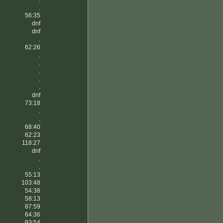
.
56:35
dnf
dnf
.
62:26
.
.
.
.
.
dnf
73:18
.
.
68:40
62:23
118:27
dnf
.
.
55:13
103:48
54:38
58:13
87:59
64:36
93:54