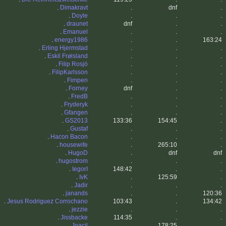
.
Dimakravt
.
dnf
.
.
Doyle
.
.
.
.
draunet
dnf
.
.
.
Emanuel
.
.
.
.
energy1986
.
.
163:24
.
Erling Hjermstad
.
.
.
.
Eskil Frøisland
.
.
.
.
Filip Rosjö
.
.
.
.
FilipKarlsson
.
.
.
.
Fimpen
.
.
.
.
Forney
dnf
.
.
.
FredB
.
.
.
.
Fryderyk
.
.
.
.
Gfangen
.
.
.
.
GS2013
133:36
154:45
.
.
Gustaf
.
.
.
.
Hacon Bacon
.
.
.
.
housewife
.
265:10
.
.
HugoD
.
dnf
dnf
.
hugostrom
.
.
.
.
IegorI
148:42
.
.
.
IvK
.
125:59
.
.
Jadir
.
.
.
.
janands
.
.
120:36
.
Jesus Rodriguez Corrochano
103:43
.
134:42
.
jezzie
.
.
.
.
Jissbacke
114:35
.
.
.
Joacil
.
178:25
.