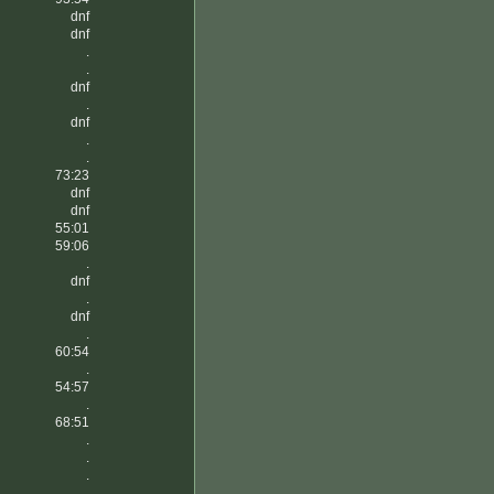
dnf
dnf
.
.
dnf
.
dnf
.
.
73:23
dnf
dnf
55:01
59:06
.
dnf
.
dnf
.
60:54
.
54:57
.
68:51
.
.
.
.