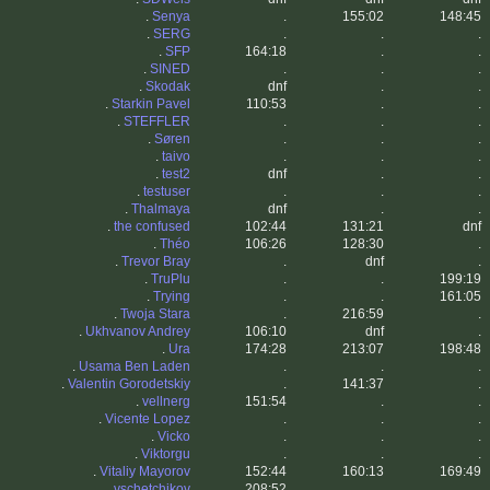
.
Senya
.
155:02
148:45
.
SERG
.
.
.
.
SFP
164:18
.
.
.
SINED
.
.
.
.
Skodak
dnf
.
.
.
Starkin Pavel
110:53
.
.
.
STEFFLER
.
.
.
.
Søren
.
.
.
.
taivo
.
.
.
.
test2
dnf
.
.
.
testuser
.
.
.
.
Thalmaya
dnf
.
.
.
the confused
102:44
131:21
dnf
.
Théo
106:26
128:30
.
.
Trevor Bray
.
dnf
.
.
TruPlu
.
.
199:19
.
Trying
.
.
161:05
.
Twoja Stara
.
216:59
.
.
Ukhvanov Andrey
106:10
dnf
.
.
Ura
174:28
213:07
198:48
.
Usama Ben Laden
.
.
.
.
Valentin Gorodetskiy
.
141:37
.
.
vellnerg
151:54
.
.
.
Vicente Lopez
.
.
.
.
Vicko
.
.
.
.
Viktorgu
.
.
.
.
Vitaliy Mayorov
152:44
160:13
169:49
.
vschetchikov
208:52
.
.