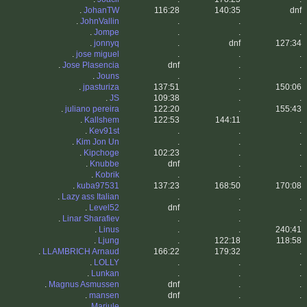
.
JohanTW
116:28
140:35
dnf
.
JohnVallin
.
.
.
.
Jompe
.
.
.
.
jonnyq
.
dnf
127:34
.
jose miguel
.
.
.
.
Jose Plasencia
dnf
.
.
.
Jouns
.
.
.
.
jpasturiza
137:51
.
150:06
.
JS
109:38
.
.
.
juliano pereira
122:20
.
155:43
.
Kallshem
122:53
144:11
.
.
Kev91st
.
.
.
.
Kim Jon Un
.
.
.
.
Kipchoge
102:23
.
.
.
Knubbe
dnf
.
.
.
Kobrik
.
.
.
.
kuba97531
137:23
168:50
170:08
.
Lazy ass Italian
.
.
.
.
Level52
dnf
.
.
.
Linar Sharafiev
.
.
.
.
Linus
.
.
240:41
.
Ljung
.
122:18
118:58
.
LLAMBRICH Arnaud
166:22
179:32
.
.
LOLLY
.
.
.
.
Lunkan
.
.
.
.
Magnus Asmussen
dnf
.
.
.
mansen
dnf
.
.
.
Mariule
.
.
.