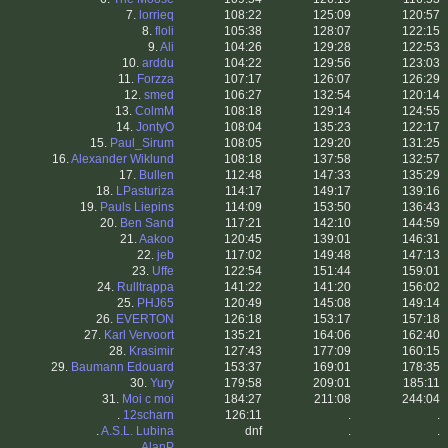
7.
lorrieq
108:22
125:09
120:57
8.
floli
105:38
128:07
122:15
9.
Ali
104:26
129:28
122:53
10.
arddu
104:22
129:56
123:03
11.
Forzza
107:17
126:07
126:29
12.
smed
106:27
132:54
120:14
13.
ColmM
108:18
129:14
124:55
14.
JontyO
108:04
135:23
122:17
15.
Paul_Sirum
108:05
129:20
131:25
16.
Alexander Wiklund
108:18
137:58
132:57
17.
Bullen
112:48
147:33
135:29
18.
LPasturiza
114:17
149:17
139:16
19.
Pauls Liepins
114:09
153:50
136:43
20.
Ben Sand
117:21
142:10
144:59
21.
Aakoo
120:45
139:01
146:31
22.
jeb
117:02
149:48
147:13
23.
Uffe
122:54
151:44
159:01
24.
Rulltrappa
141:22
141:20
156:02
25.
PHJ65
120:49
145:08
149:14
26.
EVERTON
126:18
153:17
157:18
27.
Karl Vervoort
135:21
164:06
162:40
28.
Krasimir
127:43
177:09
160:15
29.
Baumann Edouard
153:37
169:01
178:35
30.
Yury
179:58
209:01
185:11
31.
Moi c moi
184:27
211:08
244:04
.
12scharn
126:11
.
.
.
A.S.L. Lubina
dnf
.
.
.
AlanP
.
.
.