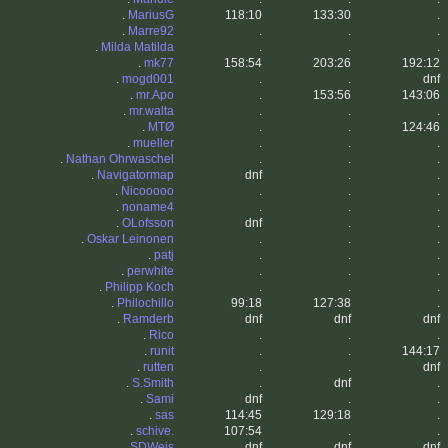
.
MariusG
118:10
133:30
.
.
Marre92
.
.
.
.
Milda Matilda
.
.
.
.
mk77
158:54
203:26
192:12
.
mogd001
.
.
dnf
.
mr.Apo
.
153:56
143:06
.
mr.walta
.
.
.
.
MTØ
.
.
124:46
.
mueller
.
.
.
.
Nathan Ohrwaschel
.
.
.
.
Navigatormap
dnf
.
.
.
Nicooooo
.
.
.
.
noname4
.
.
.
.
OLofsson
dnf
.
.
.
Oskar Leinonen
.
.
.
.
patj
.
.
.
.
perwhite
.
.
.
.
Philipp Koch
.
.
.
.
Philochillo
99:18
127:38
.
.
Ramderb
dnf
dnf
dnf
.
Rico
.
.
.
.
runit
.
.
144:17
.
rutten
.
.
dnf
.
S.Smith
.
dnf
.
.
Sami
dnf
.
.
.
sas
114:45
129:18
.
.
schive.
107:54
.
.
.
SDWeis
dnf
dnf
dnf