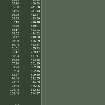
55:30
409:58
55:08
411:08
54:56
411:43
55:26
412:47
54:06
413:59
57:13
416:48
56:40
419:07
55:17
421:01
56:02
424:52
60:47
440:00
60:39
456:29
60:44
463:34
61:01
465:43
65:17
469:47
65:24
471:41
69:35
483:38
67:36
501:15
63:26
502:10
87:34
502:45
72:37
509:30
70:48
532:55
79:02
544:09
73:53
575:06
108:43
682:53
104:48
744:27
.
.
dnf