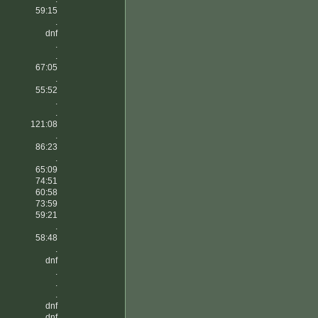
59:15
.
dnf
.
.
67:05
.
55:52
.
.
121:08
.
86:23
.
65:09
74:51
60:58
73:59
59:21
.
58:48
.
dnf
.
.
.
dnf
dnf