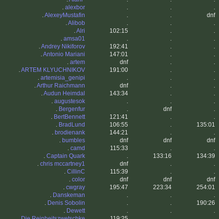
.
alexbor
.
.
.
.
AlexeyMustafin
.
.
dnf
.
Alibob
.
.
.
.
Alri
102:15
.
.
.
amsa01
.
.
.
.
Andrey Nikiforov
192:41
.
.
.
Antonio Mariani
147:01
.
.
.
artem
dnf
.
.
.
ARTEM KLYUCHNIKOV
191:00
.
.
.
artemisia_genipi
.
.
.
.
Arthur Raichmann
dnf
.
.
.
Audun Heimdal
143:34
.
.
.
augustesok
.
.
.
.
Bergenfur
.
dnf
.
.
BertBennett
121:41
.
.
.
BradLund
106:55
.
135:01
.
brodienank
144:21
.
.
.
bumbles
dnf
dnf
dnf
.
camd
115:33
.
.
.
Captain Quark
.
133:16
134:39
.
chris mccartney1
dnf
.
.
.
CillinC
115:39
.
.
.
color
dnf
dnf
dnf
.
cwgray
195:47
223:34
254:01
.
Danskeman
.
.
.
.
Denis Sobolin
.
.
190:26
.
Dewett
.
.
.
.
Die Reinheitszwetschke
119:25
.
.