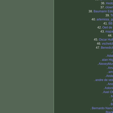
36.
Hed
37.
clow
38.
Baumann Edo
39.
T
40.
artemisia_g
41.
BB
42.
Oeil de
43.
mapa
44.
45.
Oscar Hul
46.
vschetc
47.
Benedic
.
.
Ada
.
alan Hig
.
AlexeyMus
.
Am
.
am
.
Ande
.
andre de ve
.
Ano
.
Aston
.
Axel O
.
b
.
.
B
.
Bernardo Nanc
.
Blac