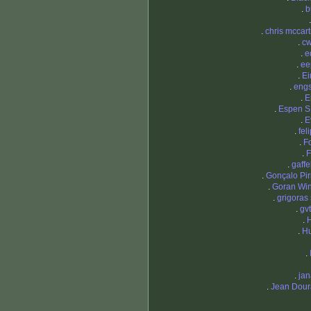
.
b
.
chris mccar
.
cw
.
e
.
ee
.
Ei
.
eng
.
E
.
Espen S 
.
E
.
fel
.
F
.
F
.
gaff
.
Gonçalo Pir
.
Goran Wi
.
grigoras 
.
gv
.
.
H
.
.
ja
.
Jean Dou
.