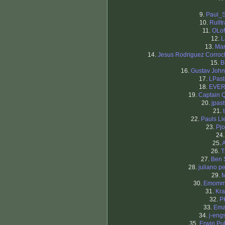
9.
Paul_
10.
Rullt
11.
OLof
12.
L
13.
Mar
14.
Jesus Rodriguez Corro
15.
B
16.
Gustav Joh
17.
LPast
18.
EVE
19.
Captain 
20.
jpast
21.
22.
Pauls Li
23.
Pj
24
25.
26.
T
27.
Ben 
28.
juliano pe
29.
M
30.
Emom
31.
Kra
32.
P
33.
Ema
34.
j-eng
35.
Erwin Pu