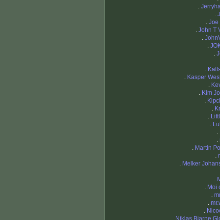
.
Jerryh
.
.
Joe
.
John T V
.
JohnV
.
JO
.
J
.
Kal
.
Kasper Wes
.
Ke
.
Kim J
.
Kipc
.
Kr
.
Lit
.
Lu
.
.
.
Martin Po
.
.
Melker Johan
.
.
Moi 
.
m
.
mr.
.
Nico
.
Niklas Bjarne G