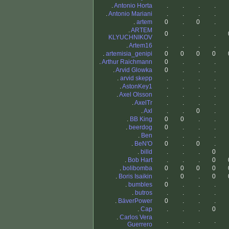
.
Antonio Horta
.
.
.
.
.
Antonio Mariani
.
.
.
.
.
artem
0
.
0
.
.
ARTEM
0
.
.
.
KLYUCHNIKOV
.
Artem16
.
.
.
.
.
artemisia_genipi
0
0
0
0
.
Arthur Raichmann
0
.
.
.
.
Arvid Glowka
0
.
.
.
.
arvid skepp
.
.
.
.
.
AstonKey1
.
.
.
.
.
Axel Olsson
.
.
.
.
.
AxelTr
.
.
.
.
.
Axl
.
.
0
.
.
BB King
0
0
.
.
.
beerdog
0
.
.
.
.
Ben
.
.
.
.
.
BeN'O
0
.
0
.
.
billd
.
.
.
0
.
Bob Hart
.
.
.
0
.
bolibomba
0
0
0
0
.
Boris Isaikin
.
0
.
0
.
bumbles
0
.
.
.
.
butros
.
.
.
.
.
BäverPower
0
.
.
.
.
Cap
.
.
.
0
.
Carlos Vera
.
.
.
.
Guerrero