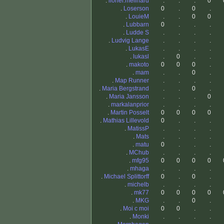
.
lionel.melinard
.
.
.
0
.
Loserson
0
.
0
.
.
LouieM
.
.
0
0
.
Lubbarn
0
.
.
.
.
Ludde S
.
.
.
.
.
Ludvig Lange
.
.
.
.
.
LukasE
.
.
.
.
.
lukasl
.
0
.
.
.
makoto
0
0
0
.
.
mam
.
.
0
.
.
Map Runner
.
.
.
.
.
Maria Bergstrand
.
.
0
.
.
Maria Jansson
.
.
.
0
.
markalanprior
.
.
.
.
.
Martin Posselt
0
0
0
0
.
Mathias Lillevold
0
.
.
.
.
MatissP
.
.
.
.
.
Mats
.
.
.
.
.
matu
0
.
.
.
.
MChub
.
.
.
.
.
mfg95
0
0
0
0
.
mhaga
.
.
.
.
.
Michael Splittorff
0
.
0
.
.
michelb
.
.
.
.
.
mk77
0
0
0
0
.
MKG
.
.
0
.
.
Moi c moi
0
0
.
.
.
Monki
.
.
.
.