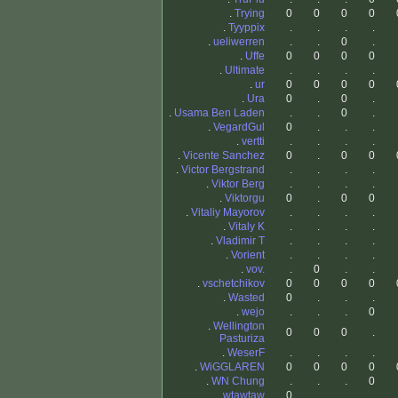
.
Trying
0
0
0
0
.
Tyyppix
.
.
.
.
.
ueliwerren
.
.
0
.
.
Uffe
0
0
0
0
.
Ultimate
.
.
.
.
.
ur
0
0
0
0
.
Ura
0
.
0
.
.
Usama Ben Laden
.
.
0
.
.
VegardGul
0
.
.
.
.
vertti
.
.
.
.
.
Vicente Sanchez
0
.
0
0
.
Victor Bergstrand
.
.
.
.
.
Viktor Berg
.
.
.
.
.
Viktorgu
0
.
0
0
.
Vitaliy Mayorov
.
.
.
.
.
Vitaly K
.
.
.
.
.
Vladimir T
.
.
.
.
.
Vorient
.
.
.
.
.
vov.
.
0
.
.
.
vschetchikov
0
0
0
0
.
Wasted
0
.
.
.
.
wejo
.
.
.
0
.
Wellington
0
0
0
.
Pasturiza
.
WeserF
.
.
.
.
.
WiGGLAREN
0
0
0
0
.
WN Chung
.
.
.
0
.
wtawtaw
0
.
.
.