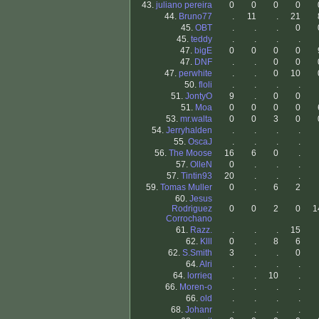
43.
juliano pereira
0
0
0
0
44.
Bruno77
.
11
.
21
45.
OBT
.
.
.
0
45.
teddy
.
.
.
.
47.
bigE
0
0
0
0
47.
DNF
.
.
0
0
47.
perwhite
.
.
0
10
50.
floli
.
.
.
.
51.
JontyO
9
.
0
0
51.
Moa
0
0
0
0
53.
mr.walta
0
0
3
0
54.
Jerryhalden
.
.
.
.
55.
OscaJ
.
.
.
.
56.
The Moose
16
6
0
.
57.
OlleN
0
.
.
.
57.
Tintin93
20
.
.
.
59.
Tomas Muller
0
.
6
2
60.
Jesus
Rodriguez
0
0
2
0
1
Corrochano
61.
Razz.
.
.
.
15
62.
Klll
0
.
8
6
62.
S.Smith
3
.
.
0
64.
Alri
.
.
.
.
64.
lorrieq
.
.
10
.
66.
Moren-o
.
.
.
.
66.
old
.
.
.
.
68.
Johanr
.
.
.
.