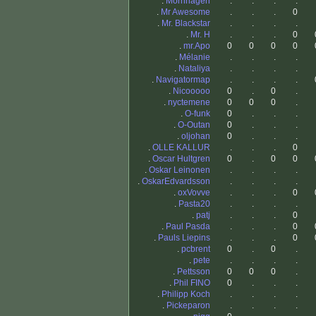
.
Mornhagen
.
.
.
.
.
Mr Awesome
.
.
.
0
.
Mr. Blackstar
.
.
.
.
.
Mr. H
.
.
.
0
.
mr.Apo
0
0
0
0
.
Mélanie
.
.
.
.
.
Nataliya
.
.
.
.
.
Navigatormap
.
.
.
.
.
Nicooooo
0
.
0
.
.
nyctemene
0
0
0
.
.
O-funk
0
.
.
.
.
O-Outan
0
.
.
.
.
oljohan
0
.
.
.
.
OLLE KALLUR
.
.
.
0
.
Oscar Hultgren
0
.
0
0
.
Oskar Leinonen
.
.
.
.
.
OskarEdvardsson
.
.
.
.
.
oxVovve
.
.
.
0
.
Pasta20
.
.
.
.
.
patj
.
.
.
0
.
Paul Pasda
.
.
.
0
.
Pauls Liepins
.
.
.
0
.
pcbrent
0
.
0
.
.
pete
.
.
.
.
.
Pettsson
0
0
0
.
.
Phil FINO
0
.
.
.
.
Philipp Koch
.
.
.
.
.
Pickeparon
.
.
.
.