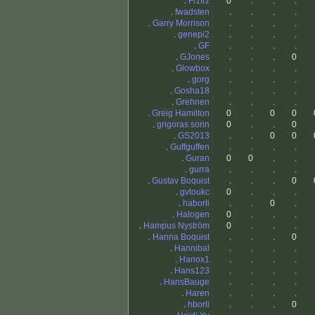
.
Frzfrz
0
.
.
.
.
fwadsten
.
.
.
.
.
Garry Morrison
.
.
.
.
.
genepi2
.
.
.
.
.
GF
.
.
.
.
.
GJones
.
.
.
0
.
Glowbox
.
.
.
.
.
gorg
.
.
.
.
.
Gosha18
.
.
.
.
.
Grehnen
.
.
.
.
.
Greig Hamilton
0
.
0
0
.
grigoras sorin
0
.
.
0
.
GS2013
.
.
0
0
.
Guffguffen
.
.
.
.
.
Guran
0
0
.
.
.
gurra
.
.
.
.
.
Gustav Boquist
.
.
.
0
.
gvtoukc
0
.
.
.
.
haborli
.
.
0
.
.
Halogen
0
.
.
.
.
Hampus Nyström
0
.
.
.
.
Hanna Boquist
.
.
.
0
.
Hannibal
.
.
.
.
.
Hanox1
.
.
.
.
.
Hans123
.
.
.
.
.
HansBauge
.
.
.
.
.
Haren
.
.
.
.
.
hborli
.
.
.
0