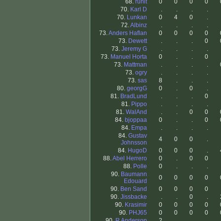
68.
runit
0
0
0
0
70.
Karl D
.
.
.
.
70.
Lunkan
0
4
0
.
72.
Albinz
.
.
.
.
73.
Anders Haflan
0
0
0
0
73.
Dewett
.
.
.
0
73.
Jeremy G
.
.
.
.
73.
Manuel Horta
0
.
.
0
73.
Mattman
.
.
.
.
73.
ogry
.
.
.
.
73.
sas
8
.
.
.
80.
georgG
0
.
0
.
81.
BradLund
.
.
.
0
81.
Pippo
.
.
.
.
81.
WalAnd
.
.
0
0
84.
bjoppaa
0
.
.
0
84.
Empa
.
.
.
.
84.
Gustav
4
0
0
.
Johnsson
84.
HugoD
0
0
0
.
88.
Abel Herrero
0
.
0
0
88.
Polle
0
.
.
.
90.
Baumann
0
0
0
0
Edouard
90.
Ben Sand
0
0
0
0
90.
Jissbacke
.
.
0
.
90.
Krasimir
0
0
0
0
90.
PHJ65
0
0
0
0
90.
R Anderson
2
.
.
.