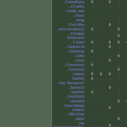
.
CarlosRaico
0
.
0
.
.
CCuelho
.
.
.
.
.
challe_swe
.
.
.
.
.
charlu
.
.
.
.
.
chrigi
.
.
.
.
.
Chris Man
.
.
0
.
.
chris mccartney1
0
.
.
0
.
Christian
.
.
.
0
Duesmann
.
CJsson
0
.
0
0
.
Clarkson M
.
.
0
.
.
clownerak
0
.
.
.
.
Colko
.
.
.
0
.
conor
.
.
0
.
.
Corrochano
0
.
.
.
.
Cosmonio
.
.
.
0
.
cwgray
0
0
0
.
.
Daimon
0
.
.
.
.
Dan "Bandanos"
.
.
.
.
.
Danne10
.
.
0
.
.
DanRön
0
.
.
.
.
DANSKEN
.
.
.
.
.
danv283
.
.
.
0
.
Dario fidalgo
.
.
0
.
casares
.
DBS Emei
.
.
.
.
.
ddavi
.
.
.
0
.
Die
.
.
0
.