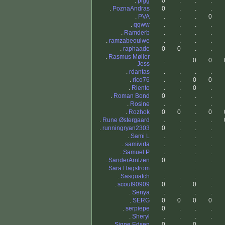
.
pigg
0
.
.
.
.
PoznaAndras
0
.
.
.
.
PVA
.
.
.
0
.
qqww
.
.
.
.
.
Ramderb
.
.
.
.
.
ramzabeoulwe
.
.
.
.
.
raphaade
0
0
.
.
.
Rasmus Møller
.
.
0
0
Jess
.
rdantas
.
.
.
.
.
rico76
.
.
0
0
.
Riento
.
.
0
.
.
Roman Bond
0
.
.
.
.
Rosine
.
.
.
.
.
Rozhok
0
0
.
0
.
Rune Østergaard
.
.
.
.
.
runningryan2303
0
.
.
.
.
Sami L
.
.
.
.
.
samivirta
.
.
.
.
.
Samuel P
.
.
.
.
.
SanderArntzen
0
.
.
.
.
Sara Hagstrom
.
.
.
.
.
Sasquatch
.
.
.
.
.
scout90909
0
.
0
.
.
Senya
.
.
.
.
.
SERG
0
0
0
0
.
serpiepe
0
.
.
.
.
Sheryl
.
.
.
.
.
Signe Edsen
0
.
0
.