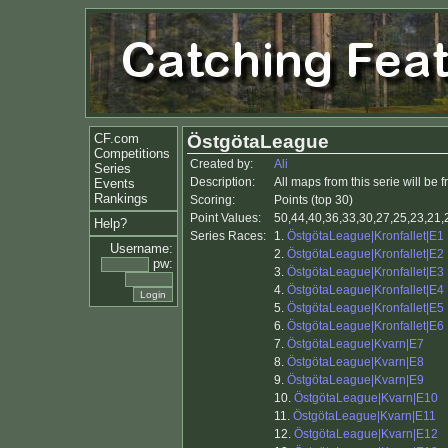
CF.com
ÖstgötaLeague
Competitions
Created by:
Ali
Series
Description:
All maps from this serie will be 
Events
Rankings
Scoring:
Points (top 30)
Point Values:
50,44,40,36,33,30,27,25,23,21,2
Help?
Series Races:
1.
ÖstgötaLeague|Kronfallet|E1
Username:
2.
ÖstgötaLeague|Kronfallet|E2
pw:
3.
ÖstgötaLeague|Kronfallet|E3
4.
ÖstgötaLeague|Kronfallet|E4
5.
ÖstgötaLeague|Kronfallet|E5
6.
ÖstgötaLeague|Kronfallet|E6
7.
ÖstgötaLeague|Kvarn|E7
8.
ÖstgötaLeague|Kvarn|E8
9.
ÖstgötaLeague|Kvarn|E9
10.
ÖstgötaLeague|Kvarn|E10
11.
ÖstgötaLeague|Kvarn|E11
12.
ÖstgötaLeague|Kvarn|E12