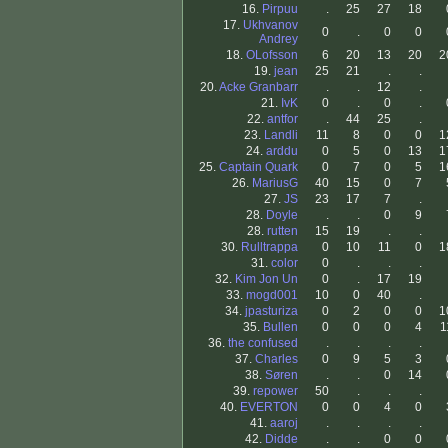
16.
Pirpuu
.
25
27
18
17.
Ukhvanov
0
.
0
0
Andrey
18.
OLofsson
6
20
13
20
2
19.
jean
25
21
.
.
20.
Acke Granbarr
.
.
12
.
21.
IvK
0
.
0
.
22.
antfor
.
44
25
.
23.
Landli
11
8
0
0
1
24.
arddu
0
5
0
13
1
25.
Captain Quark
0
7
0
5
1
26.
MariusG
40
15
0
7
27.
JS
23
17
7
.
28.
Doyle
.
.
0
9
28.
rutten
15
19
.
.
30.
Rulltrappa
0
10
11
0
1
31.
color
0
.
.
.
32.
Kim Jon Un
0
.
17
19
33.
mogd001
10
0
40
.
34.
jpasturiza
0
2
0
0
1
35.
Bullen
0
0
0
4
1
36.
the confused
.
.
.
.
37.
Charles
0
9
5
3
38.
Søren
.
.
0
14
39.
repower
50
.
.
.
40.
EVERTON
0
0
4
0
41.
aaroj
.
.
.
.
42.
Didde
.
.
0
0