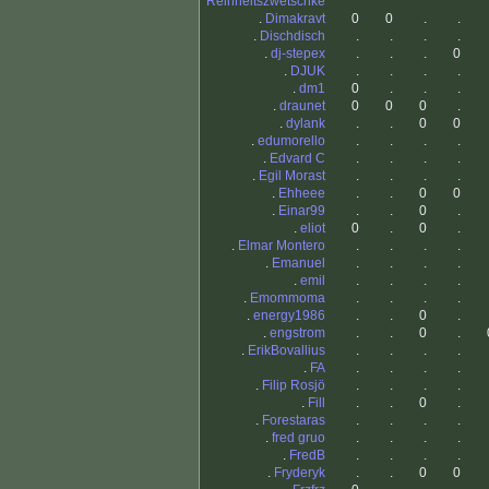
Reinheitszwetschke
.
Dimakravt
0
0
.
.
.
Dischdisch
.
.
.
.
.
dj-stepex
.
.
.
0
.
DJUK
.
.
.
.
.
dm1
0
.
.
.
.
draunet
0
0
0
.
.
dylank
.
.
0
0
.
edumorello
.
.
.
.
.
Edvard C
.
.
.
.
.
Egil Morast
.
.
.
.
.
Ehheee
.
.
0
0
.
Einar99
.
.
0
.
.
eliot
0
.
0
.
.
Elmar Montero
.
.
.
.
.
Emanuel
.
.
.
.
.
emil
.
.
.
.
.
Emommoma
.
.
.
.
.
energy1986
.
.
0
.
.
engstrom
.
.
0
.
.
ErikBovallius
.
.
.
.
.
FA
.
.
.
.
.
Filip Rosjö
.
.
.
.
.
Fill
.
.
0
.
.
Forestaras
.
.
.
.
.
fred gruo
.
.
.
.
.
FredB
.
.
.
.
.
Fryderyk
.
.
0
0