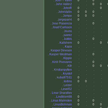
.
John T Vallin
0
.
0
.
.
John Vallin2
.
.
0
0
.
JohnR
0
.
.
0
.
JohnVallin
0
0
0
.
.
Jompe
0
0
0
.
.
jorgepari4
0
.
.
.
.
Jose Plasencia
.
.
0
.
.
Josef Carlsson
.
.
.
.
.
Jouns
.
.
.
.
.
juarez
.
.
.
.
.
Jukkis
.
.
0
.
.
Kallshem
0
.
.
0
.
Kapa
.
.
.
.
.
Kasper Dinesen
.
.
.
.
.
Kasper Westman
.
.
0
.
.
Kipple
.
.
.
.
.
Kirill Pivovarov
.
.
0
.
.
Klfr
.
.
0
0
.
Kristianpytten
.
.
.
.
.
Krystof
.
.
.
.
.
kuba97531
0
.
.
.
.
ledins
0
0
.
.
.
Leizer
.
.
.
.
.
Level52
.
.
.
.
.
Linar Sharafiev
.
.
.
.
.
Lindblom98
0
.
.
.
.
Linus Malmsten
0
.
0
.
.
LinusBohman
0
.
0
0