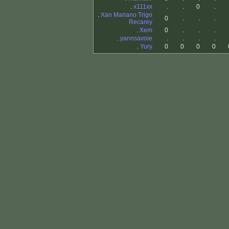
.
x111xx
.
.
0
.
.
Xan Mariano Trigo
0
.
.
.
Recarey
.
Xem
0
.
.
.
.
yannsavoie
.
.
.
.
.
Yury
0
0
0
0