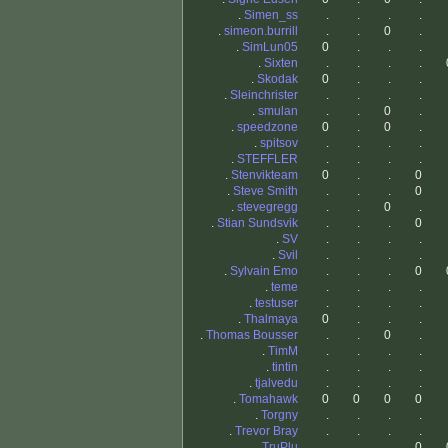
.
Simen_ss
.
.
.
.
.
simeon.burrill
.
.
0
.
.
SimLun05
0
.
.
.
.
Sixten
.
.
.
.
.
Skodak
0
.
.
.
.
Sleinchrister
.
.
.
.
.
smulan
.
.
0
.
.
speedzone
0
.
0
.
.
spitsov
.
.
.
.
.
STEFFLER
.
.
.
.
.
Stenvikteam
0
.
.
0
.
Steve Smith
.
.
.
0
.
stevegregg
.
.
0
.
.
Stian Sundsvik
.
.
.
0
.
SV
.
.
.
.
.
Svil
.
.
.
.
.
Sylvain Emo
.
.
.
0
.
teme
.
.
.
.
.
testuser
.
.
.
.
.
Thalmaya
0
.
.
.
.
Thomas Bousser
.
.
0
.
.
TimM
.
.
.
.
.
tintin
.
.
.
.
.
tjalvedu
.
.
.
.
.
Tomahawk
0
0
0
0
.
Torgny
.
.
.
.
.
Trevor Bray
.
.
.
.
.
TruPlu
.
.
.
0