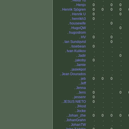
.
Heidi Yu
.
.
.
.
.
Henjo
0
.
0
0
.
Henrik Sjögren
0
0
0
0
.
Henrik U
0
.
.
0
.
henrikh3
0
.
.
.
.
housewife
.
.
0
.
.
HugoQW
.
.
.
0
.
hugostrom
.
.
.
.
.
HV
0
.
0
.
.
Ian Sundqvist
.
.
0
.
.
Issebean
0
.
.
.
.
Ivan Kulikov
.
.
.
.
.
Jadir
.
.
.
0
.
jakoby
0
.
.
.
.
Jamie
.
.
.
.
.
jasiekpol
.
.
.
.
.
Jean Dourados
.
.
.
.
.
jeb
0
0
0
.
.
Jeff
.
.
.
.
.
Jenna
.
.
.
.
.
Jens
0
.
.
0
.
jessenr
0
.
.
.
.
JESUS NIETO
0
.
.
.
.
JHost
.
.
.
.
.
Jocke
.
.
.
.
.
Johan_zhe
0
0
0
0
.
JohanGrahn
.
.
.
.
.
JohanTW
.
.
.
.