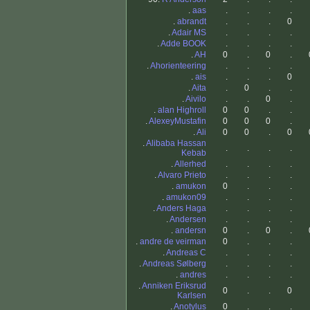
.
aas
.
.
.
.
.
abrandt
.
.
.
0
.
Adair MS
.
.
.
.
.
Adde BOOK
.
.
.
.
.
AH
0
.
0
.
.
Ahorienteering
.
.
.
.
.
ais
.
.
.
0
.
Aita
.
0
.
.
.
Aivilo
.
.
0
.
.
alan Highroll
0
0
.
.
.
AlexeyMustafin
0
0
0
.
.
Ali
0
0
.
0
.
Alibaba Hassan
.
.
.
.
Kebab
.
Allerhed
.
.
.
.
.
Alvaro Prieto
.
.
.
.
.
amukon
0
.
.
.
.
amukon09
.
.
.
.
.
Anders Haga
.
.
.
.
.
Andersen
.
.
.
.
.
andersn
0
.
0
.
.
andre de veirman
0
.
.
.
.
Andreas C
.
.
.
.
.
Andreas Sølberg
.
.
.
.
.
andres
.
.
.
.
.
Anniken Eriksrud
0
.
.
0
Karlsen
.
Anotylus
0
.
.
.