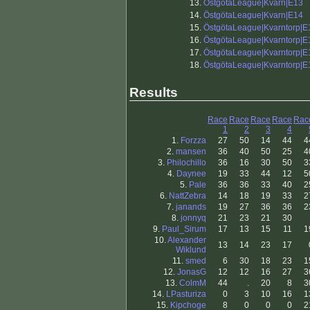
13.
ÖstgötaLeague|Kvarn|E13
14.
ÖstgötaLeague|Kvarn|E14
15.
ÖstgötaLeague|Kvarntorp|E
16.
ÖstgötaLeague|Kvarntorp|E
17.
ÖstgötaLeague|Kvarntorp|E
18.
ÖstgötaLeague|Kvarntorp|E
Results
Race
Race
Race
Race
Rac
1
2
3
4
1.
Forzza
27
50
14
44
4
2.
mansen
36
40
50
25
4
3.
Philochillo
36
16
30
50
3
4.
Daynee
19
33
44
12
5
5.
Pale
36
36
33
40
2
6.
NattZebra
14
18
19
33
2
7.
janands
19
27
36
36
2
8.
jonnyq
21
23
21
30
9.
Paul_Sirum
17
13
15
11
1
10.
Alexander
13
14
23
17
Wiklund
11.
smed
6
30
18
23
1
12.
JonasG
12
12
16
27
3
13.
ColmM
44
.
20
8
3
14.
LPasturiza
0
3
10
16
1
15.
Kipchoge
8
0
0
0
2