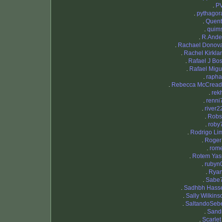
.
P
.
pythagor
.
Quent
.
quim
.
R.Ande
.
Rachael Donov
.
Rachel Kirkla
.
Rafael J Bos
.
Rafael Migu
.
rapha
.
Rebecca McCread
.
rek
.
renni
.
river2
.
Robs
.
roby
.
Rodrigo Li
.
Roger
.
rom
.
Rotem Yas
.
rubyn
.
Rya
.
Sabe
.
Sadhbh Hasse
.
Sally Wilkins
.
SaltandoSeb
.
Sand
.
Scarlet