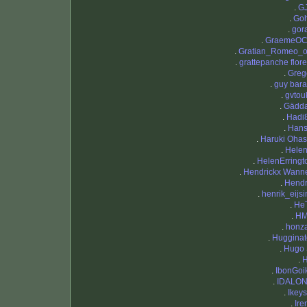
.
G
.
Go
.
gor
.
GraemeO
.
Gratian_Romeo_o
.
grattepanche flore
.
Greg
.
guy bar
.
gvtou
.
Gädd
.
Hadi
.
Han
.
Haruki Ohas
.
Hele
.
HelenErringt
.
Hendrickx Wann
.
Hendr
.
henrik_eijsi
.
He
.
H
.
honz
.
Hugginat
.
Hugo 
.
.
IbonGoi
.
IDALO
.
Ikeys
.
Ire