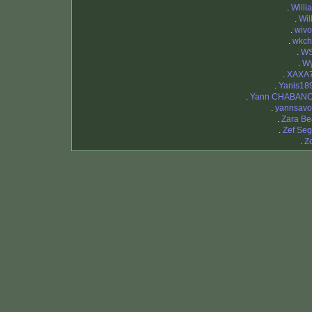
.
Willi
.
Wil
.
wivo
.
wkch
.
W
.
W
.
XAXA
.
Yanis18
.
Yann CHABAN
.
yannsavo
.
Zara Be
.
Zef Seg
.
Z