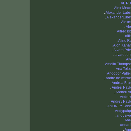
.
AL PU
.
Alex-Mea
.
Alexander Lubi
.
AlexanderLubi
.
Alexc
.
Ale
.
Alfredss
.
alft
.
Aline R
.
Alon Kaha
.
Alvaro Prie
.
alvarober
.
Alv
.
Amelia Thomps
.
Ana Tole
.
Andopor Pallei
.
andre de veirm
.
Andrea Bru
.
Andrei Pavl
.
Andreu Al
.
Andre
.
Andrey Pavl
.
ANDREY.Gels
.
Andypatq
.
angusivo
.
Ani
.
annani
.
Ann