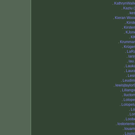
.
KathrynWall
.
Kaziu (
.
kes
.
Kieran Woo
.
Kirst
.
Kirste
.
KJon
.
K
.
Krumma
.
Krüger
.
LaR
.
lars
.
lau.
.
Lauk
.
Laur
.
Lesi
.
Leudim
.
lewisjtaylor
.
Liliangx
.
lluctor
.
Lolope
.
Lolopel
.
L
.
Lo
.
Loob
.
lostoriente
.
louarn
.
Louis