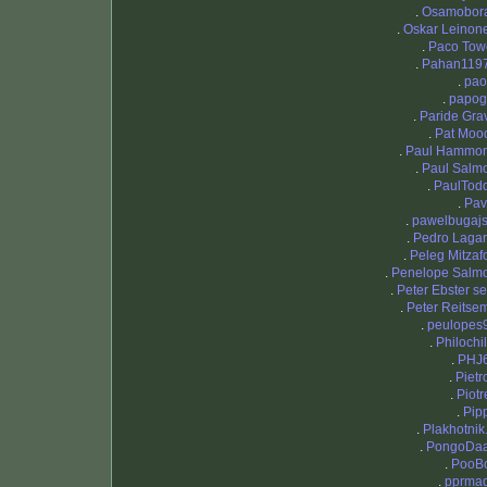
.
Osamobor
.
Oskar Leinon
.
Paco Tow
.
Pahan119
.
pao
.
papogi
.
Paride Gra
.
Pat Moo
.
Paul Hammo
.
Paul Salm
.
PaulTod
.
Pav
.
pawelbugajs
.
Pedro Lagar
.
Peleg Mitzaf
.
Penelope Salm
.
Peter Ebster se
.
Peter Reitse
.
peulopes
.
Philochil
.
PHJ
.
Pietr
.
Piotr
.
Pip
.
Plakhotnik
.
PongoDa
.
PooB
.
pprma