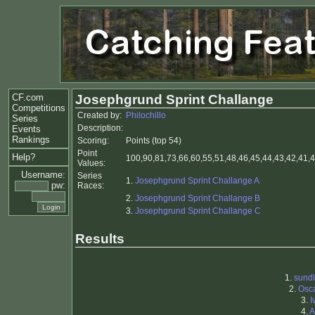
CF.com
Josephgrund Sprint Challange
Competitions
Created by:
Philochillo
Series
Description:
Events
Rankings
Scoring:
Points (top 54)
Point
Help?
100,90,81,73,66,60,55,51,48,46,45,44,43,42,41,4
Values:
Username:
Series
1.
Josephgrund Sprint Challange A
pw:
Races:
2.
Josephgrund Sprint Challange B
3.
Josephgrund Sprint Challange C
Results
1.
sundl
2.
Osc
3.
I
4.
A