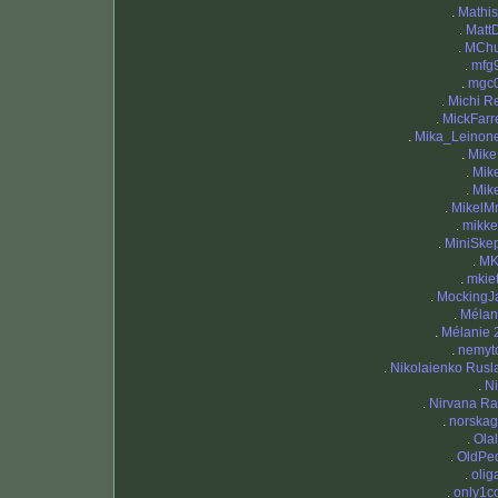
.
Mathis
.
Matt
.
MCh
.
mfg
.
mgc
.
Michi R
.
MickFarre
.
Mika_Leinon
.
Mike
.
Mik
.
Mik
.
MikelM
.
mikke
.
MiniSke
.
M
.
mkiet
.
MockingJ
.
Mélan
.
Mélanie 
.
nemyto
.
Nikolaienko Rusl
.
Ni
.
Nirvana Ra
.
norskagi
.
Olal
.
OldPe
.
olig
.
only1c