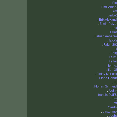
.
Elr
.
Emil Ahlba
.
er
.
erbo
.
Erik Alexand
.
Erwin Putze
.
Es
.
Eua
.
Fabian Aeberso
.
falck'
.
Falun 20
.
f
.
Feli
.
Felix 
.
Fello
.
fernig
.
ffion.3
.
Finlay McLuck
.
Fiona Hendr
.
F
.
Florian Schneid
.
footni
.
francis DUP
.
Fre
.
Frzf
.
Gardn
.
gastonmo
.
geeb