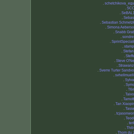
.
schetchikova_egy
.
SC
.
SeBAL
.
Sebas
.
Sebastian Schmetz
.
Simona Aeberso
.
Snabb Gra
.
sondre
.
SprintSpeciali
.
stamp
.
Stefan
.
Steff
.
Steve O'Nei
.
Strawanz
.
Sverre Turter Sandvo
.
svhellmuell
.
Sylva
.
Sym
.
T6n
.
Taivo
.
Tamot
.
Tan Xiaopi
.
Tass
.
tcjasonwo
.
Teod
.
ter
.
Thib
.
Thom du 