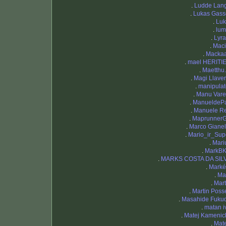
.
Ludde Lan
.
Lukas Gass
.
Luki
.
lum
.
Lyr
.
Maci
.
Macka
.
mael HERITI
.
Maetthu
.
Magi Llaver
.
manipulat
.
Manu Vare
.
ManueldeP
.
Manuele R
.
Maprunner
.
Marco Gianel
.
Mario_ir_Sup
.
Mari
.
MarkB
.
MARKS COSTA DA SIL
.
Marké
.
Mar
.
Mart
.
Martin Posse
.
Masahide Fuku
.
matan iv
.
Matej Kamenic
.
Mat