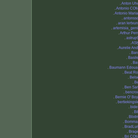
.
Anton Uh
.
Antonio CO
.
Antonio Maria
.
antonss
.
aran lertxun
.
artemisia_geni
.
Arthur Perr
.
astrup
.
ASt
.
Aurelie And
.
Bar
.
Basil
.
Bas
.
Baumann Edoua
.
Beat Ro
.
Bels
.
B
.
Ben Sa
.
bencro
.
Bernie O' Boy
.
bertiekingsl
.
bide
.
Bi
.
Blixt
.
Bomma
.
BradLu
.
Brag
.
Bri CO