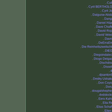
.
Cu
.
Cyril BERTHOL
.
Cyril Jo
.
Dalguise Alista
.
Dang
.
Daniel Háj
.
Dave Chaff
.
David Roj
.
David Vele
.
Davr
.
DeErraE
.
Die Reinheitszwetsch
.
DIE
.
Diegoindalec
.
Diogo Delga
.
Dischdis
.
Disset
.
d
.
djsanton
.
Dmitry Ushak
.
Don Coyo
.
Donz
.
dougalshephe
.
dvdstock
.
Eero Kahi
.
Elia R
.
Elias Schaf
.
Ellen