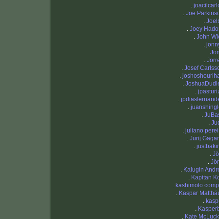
.
joacilcarl
.
Joe Parkins
.
Joel
.
Joey Hado
.
John Wi
.
jonn
.
Jo
.
Jorr
.
Josef Carlss
.
joshoshourih
.
JoshuaDudl
.
jpasturi
.
jpdiasfernand
.
juanshingl
.
JuBa
.
Ju
.
juliano perei
.
Jurij Gagar
.
justbaki
.
Jö
.
Jö
.
Kalugin Andr
.
Kapitan K
.
kashimoto comp
.
Kaspar Matthä
.
kasp
.
Kasper
.
Kate McLuck