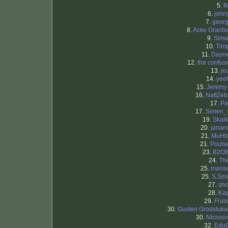
5.
fl
6.
jonn
7.
geor
8.
Acke Granba
9.
Sima
10.
Tim
11.
Dayn
12.
the confus
13.
je
14.
yeet
15.
Jeremy
16.
NattZeb
17.
Pa
17.
Simen_
19.
Skalk
20.
janan
21.
MuHb
21.
Pouls
23.
B2O
24.
Th
25.
mans
25.
S.Smi
27.
sh
28.
Ka
29.
Fras
30.
Gusten Grodsluka
30.
Nicooo
32.
EduG