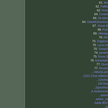
61.
te
62.
FatM
62.
Hos
64.
Corent
64.
OLofss
64.
OskarEdvardss
67.
Jonas 
68.
Fry
69.
ollieeg
70.
AK
70.
Diggins
70.
Luca Li
70.
Tomac
74.
perwhi
75.
Rune 
76.
tomiatajfu
77.
Djuri
77.
Roum
.
-=MoGiLaN
.
1201 Clive wilkins
.
12scha
.
18CKe
.
2good4y
.
A.Androsovi
.
aasn
.
adam_m
.
Adde BO
.
Ai