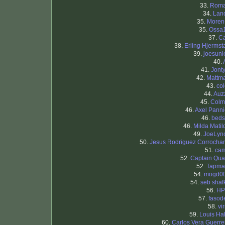
33.
Rom
34.
Land
35.
Moren
35.
Ossa
37.
C
38.
Erling Hjermst
39.
joesunl
40.
41.
Jont
42.
Mattm
43.
col
44.
Auz
45.
Col
46.
Axel Panni
46.
beds
46.
Milda Matil
49.
JoeLyn
50.
Jesus Rodriguez Corrocha
51.
ca
52.
Captain Qua
52.
Tapma
54.
mogd0
54.
seb shaf
56.
H
57.
fasod
58.
vi
59.
Louis Hal
60.
Carlos Vera Guerre