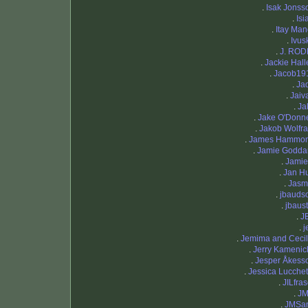
.
Isak Jonss
.
Isi
.
Itay Man
.
Ivus
.
J. ROD
.
Jackie Halle
.
Jacob19
.
Jad
.
Jaiv
.
Ja
.
Jake O'Donne
.
Jakob Wolfr
.
James Hammo
.
Jamie Godda
.
Jamie
.
Jan H
.
Jasm
.
jbauds
.
jbaust
.
J
.
j
.
Jemima and Cecil
.
Jerry Kamenic
.
Jesper Åkess
.
Jessica Lucchet
.
JILfras
.
J
.
JMSan