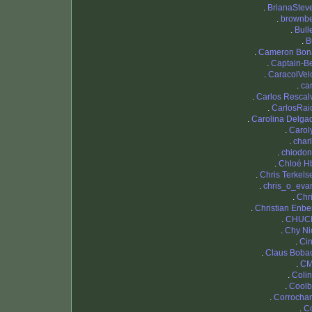
.
BrianaStev
.
brownb
.
Bull
.
B
.
Cameron Bon
.
Captain-B
.
CaracolVel
.
car
.
Carlos Rescal
.
CarlosRai
.
Carolina Delga
.
Carol
.
charl
.
chiodon
.
Chloé H
.
Chris Terkels
.
chris_o_eva
.
Chri
.
Christian Enbe
.
CHUC
.
Chy Ni
.
Cin
.
Claus Boba
.
C
.
Coli
.
Coolb
.
Corrocha
.
Co