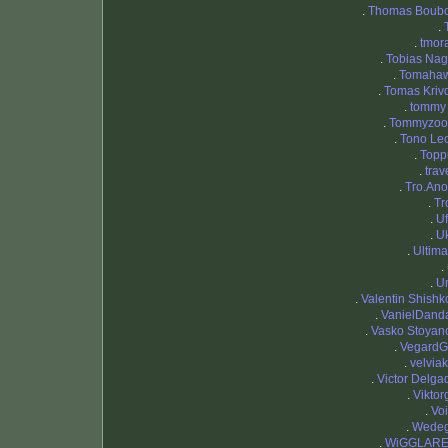
.
Thomas Boub
.
.
tmor
.
Tobias Nag
.
Tomaha
.
Tomas Kriv
.
tommy
.
Tommyzo
.
Tono Le
.
Topp
.
trav
.
Tro.Ano
.
Tr
.
Uf
.
U
.
Ultima
.
.
Ur
.
Valentin Shishk
.
VanielDand
.
Vasko Stoyan
.
VegardG
.
velviak
.
Victor Delga
.
Viktor
.
Voi
.
Wede
.
WiGGLAR